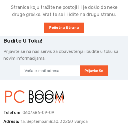
Stranica koju tražite ne postoji ili je došlo do neke
druge greške. Vratite se ili idite na drugu stranu.
Početna Strana
Budite U Toku!
Prijavite se na naš servis za obaveštenja i budite u toku sa
novim informacijama.
Prijavite Se
Telefon:
060/386-09-09
Adresa:
13. Septembar Br.30, 32250 Ivanjica