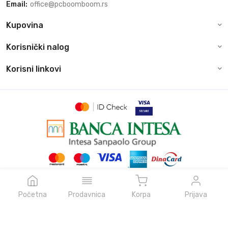
Email:
office@pcboomboom.rs
Kupovina
Korisnički nalog
Korisni linkovi
© Sva prava zadržava pcboomboom.rs, 2026
Powered by
NeonVoid Code
Početna
Prodavnica
Korpa
Prijava