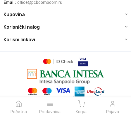
Email:
office@pcboomboom.rs
Kupovina
Korisnički nalog
Korisni linkovi
© Sva prava zadržava pcboomboom.rs, 2026
Powered by
NeonVoid Code
Početna
Prodavnica
Korpa
Prijava