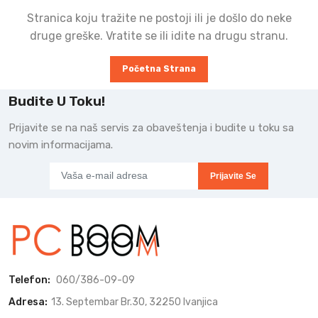
Stranica koju tražite ne postoji ili je došlo do neke
druge greške. Vratite se ili idite na drugu stranu.
Početna Strana
Budite U Toku!
Prijavite se na naš servis za obaveštenja i budite u toku sa
novim informacijama.
Prijavite Se
Telefon:
060/386-09-09
Adresa:
13. Septembar Br.30, 32250 Ivanjica