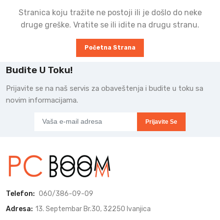
Stranica koju tražite ne postoji ili je došlo do neke
druge greške. Vratite se ili idite na drugu stranu.
Početna Strana
Budite U Toku!
Prijavite se na naš servis za obaveštenja i budite u toku sa
novim informacijama.
Prijavite Se
Telefon:
060/386-09-09
Adresa:
13. Septembar Br.30, 32250 Ivanjica