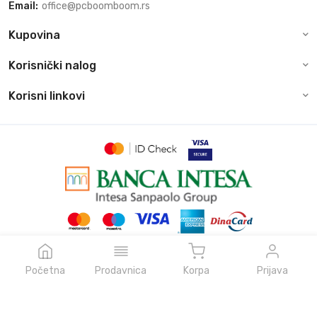
Email:
office@pcboomboom.rs
Kupovina
Korisnički nalog
Korisni linkovi
© Sva prava zadržava pcboomboom.rs, 2026
Powered by
NeonVoid Code
Početna
Prodavnica
Korpa
Prijava